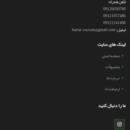
تلفن همراه:
09126030780
09121057486
09121241496
ایمیل:
bartar.vaccum@gmail.com
لینک های سایت
صفحه اصلی
محصولات
درباره ما
ارتباط با ما
ما را دنبال کنید