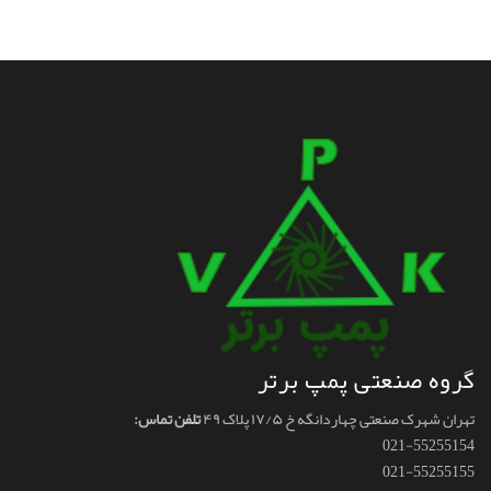
گروه صنعتی پمپ برتر
تهران شهرک صنعتی چهاردانگه خ ۱۷/۵ پلاک ۴۹
تلفن تماس:
021-55255154
021-55255155